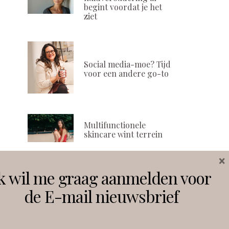
begint voordat je het
ziet
Social media-moe? Tijd
voor een andere go-to
Multifunctionele
skincare wint terrein
×
k wil me graag aanmelden voor
Volg ons
de E-mail nieuwsbrief
Instagram
Facebook