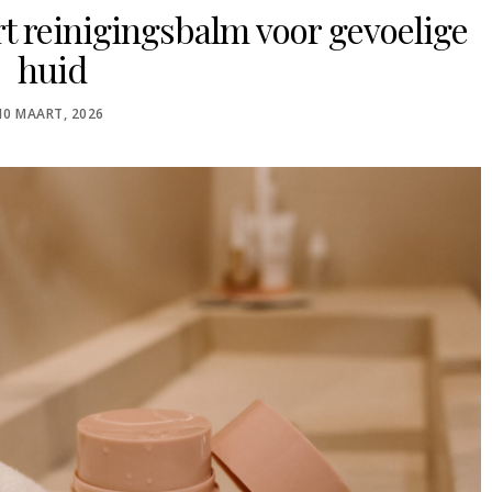
rt reinigingsbalm voor gevoelige
huid
POSTED
10 MAART, 2026
ON