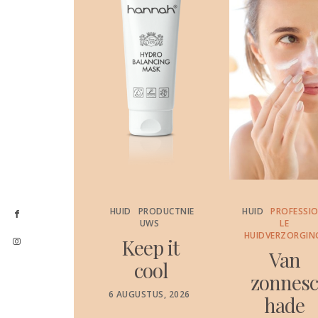
PRODUCTNIE
HUID
PRODUCTNIE
HUID
PROFESSI
UWS
UWS
LE
HUIDVERZORGIN
etensc
Keep it
Van
appelij
cool
zonnes
k
POSTED
6 AUGUSTUS, 2026
hade
ON
ewezen