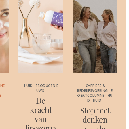
ONE
HUID
PRODUCTNIE
CARRIÈRE &
UWS
BEDRIJFSVOERING
E
G
XPERTCOLUMNS
HUI
De
D
HUID
kracht
Stop met
c
van
denken
liposoma
dat de