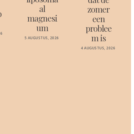
al
zomer
b
magnesi
een
um
problee
26
m is
POSTED
5 AUGUSTUS, 2026
ON
POSTED
4 AUGUSTUS, 2026
ON