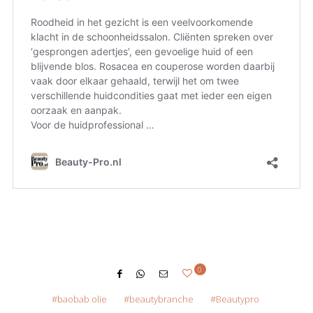
0
baobab olie
beautybranche
Beautypro