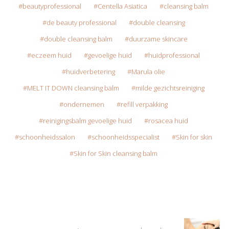
beautyprofessional
Centella Asiatica
cleansing balm
de beauty professional
double cleansing
double cleansing balm
duurzame skincare
eczeem huid
gevoelige huid
huidprofessional
huidverbetering
Marula olie
MELT IT DOWN cleansing balm
milde gezichtsreiniging
ondernemen
refill verpakking
reinigingsbalm gevoelige huid
rosacea huid
schoonheidssalon
schoonheidsspecialist
Skin for skin
Skin for Skin cleansing balm