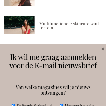
Multifunctionele skincare wint
terrein
×
Volg ons
Ik wil me graag aanmelden
voor de E-mail nieuwsbrief
Instagram
Facebook
Van welke magazines wil je nieuws
ontvangen?
@
debeautyprofessional
De Beauty Professional
Massage Magazine