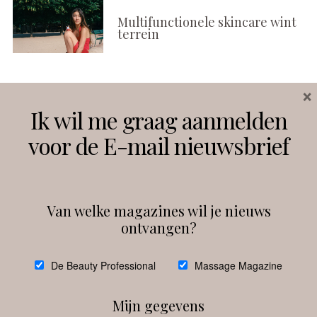
Multifunctionele skincare wint
terrein
×
Volg ons
Ik wil me graag aanmelden
voor de E-mail nieuwsbrief
Instagram
Facebook
Van welke magazines wil je nieuws
ontvangen?
@
debeautyprofessional
De Beauty Professional
Massage Magazine
Mijn gegevens