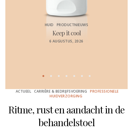
HUID
PRODUCTNIEUWS
Keep it cool
de
POSTED
6 AUGUSTUS, 2026
ON
ACTUEEL
CARRIÈRE & BEDRIJFSVOERING
PROFESSIONELE
HUIDVERZORGING
Ritme, rust en aandacht in de
behandelstoel