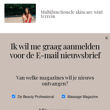
Multifunctionele skincare wint
terrein
×
Volg ons
Ik wil me graag aanmelden
voor de E-mail nieuwsbrief
Instagram
Facebook
Van welke magazines wil je nieuws
ontvangen?
@
debeautyprofessional
De Beauty Professional
Massage Magazine