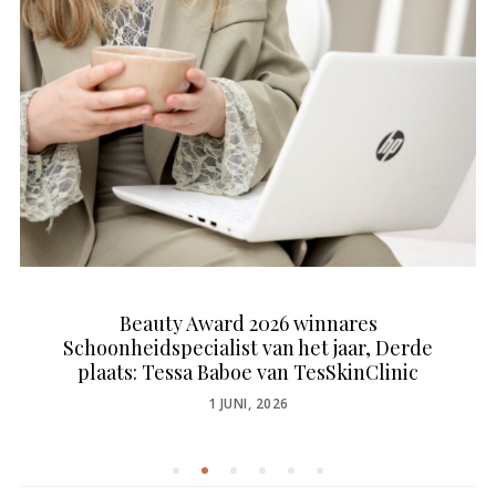
Beauty Award 2026 winnares
Schoonheidspecialist van het jaar, Derde
plaats: Tessa Baboe van TesSkinClinic
POSTED
1 JUNI, 2026
ON