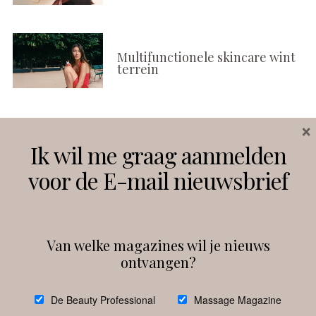
Multifunctionele skincare wint
terrein
×
Volg ons
Ik wil me graag aanmelden
voor de E-mail nieuwsbrief
Instagram
Facebook
Van welke magazines wil je nieuws
ontvangen?
@
debeautyprofessional
De Beauty Professional
Massage Magazine