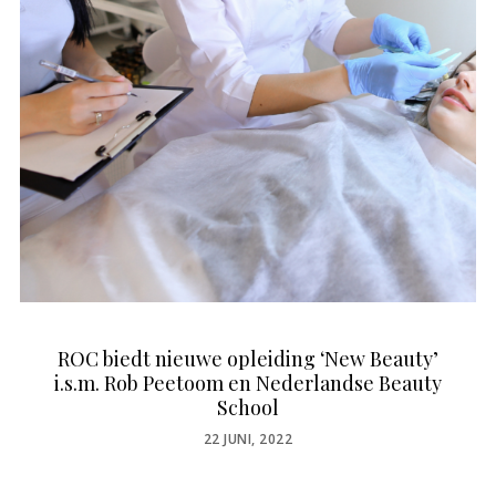
ROC biedt nieuwe opleiding ‘New Beauty’
i.s.m. Rob Peetoom en Nederlandse Beauty
School
POSTED
22 JUNI, 2022
ON