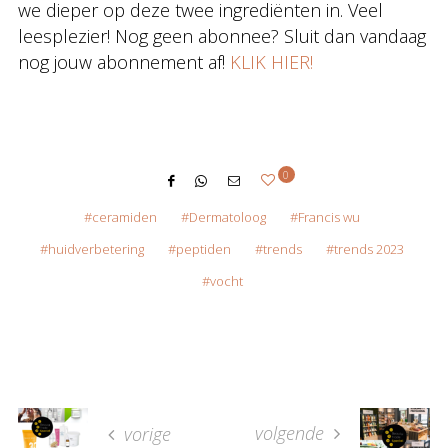
we dieper op deze twee ingrediënten in. Veel
leesplezier! Nog geen abonnee? Sluit dan vandaag
nog jouw abonnement af!
KLIK HIER!
0
ceramiden
Dermatoloog
Francis wu
huidverbetering
peptiden
trends
trends 2023
vocht
volgende
vorige