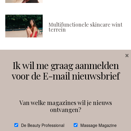
Multifunctionele skincare wint
terrein
×
Volg ons
Ik wil me graag aanmelden
voor de E-mail nieuwsbrief
Instagram
Facebook
Van welke magazines wil je nieuws
ontvangen?
@
debeautyprofessional
De Beauty Professional
Massage Magazine