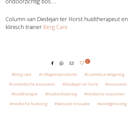
ondoorzichtig bos….
Column van Diedejan ter Horst huidtherapeut en
klinisch trainer
Berg Care
0
berg care
collageenproductie
cosmetica wetgeving
cosmetische exosomen
Diedejan ter horst
exosomen
huidtherapie
huidverbetering
medische exosomen
medische huidzorg
skincare innovatie
wondgenezing