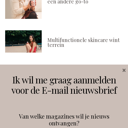
een andere go-to
Multifunctionele skincare wint
terrein
×
Volg ons
Ik wil me graag aanmelden
voor de E-mail nieuwsbrief
Instagram
Facebook
Van welke magazines wil je nieuws
ontvangen?
@
debeautyprofessional