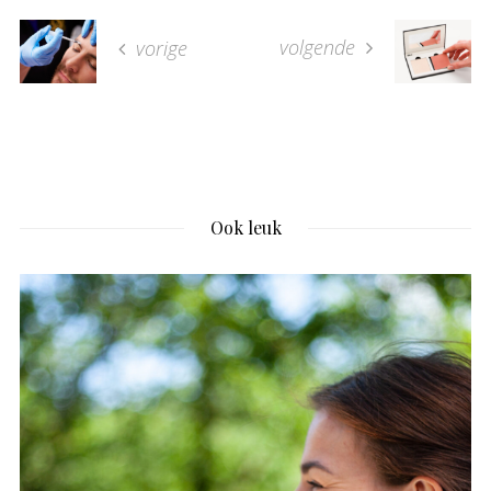
volgende
vorige
Ook leuk