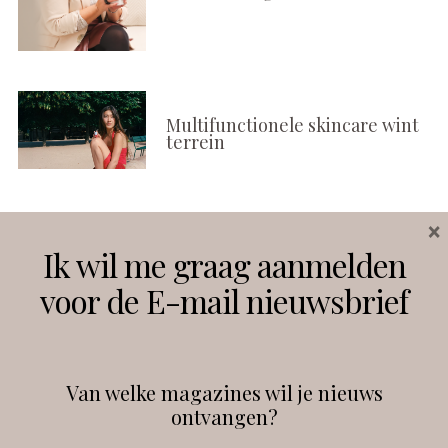
Multifunctionele skincare wint
terrein
×
Volg ons
Ik wil me graag aanmelden
voor de E-mail nieuwsbrief
Instagram
Facebook
Van welke magazines wil je nieuws
ontvangen?
@
debeautyprofessional