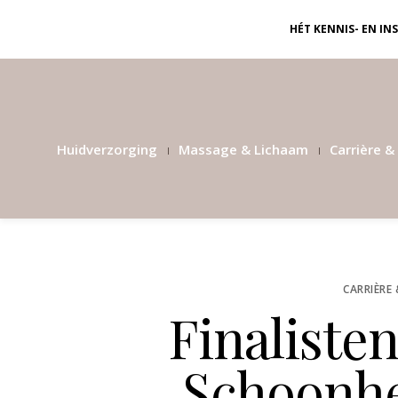
HÉT KENNIS- EN I
Huidverzorging
Massage & Lichaam
Carrière & 
CARRIÈRE 
Finaliste
Schoonhe