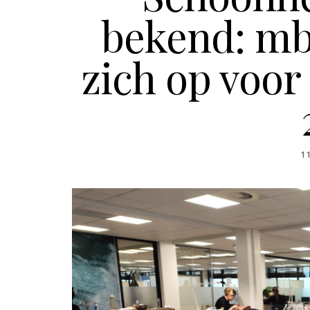
bekend: mb
zich op voor 
P
1
O