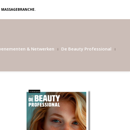
N MASSAGEBRANCHE.
venementen & Netwerken
De Beauty Professional