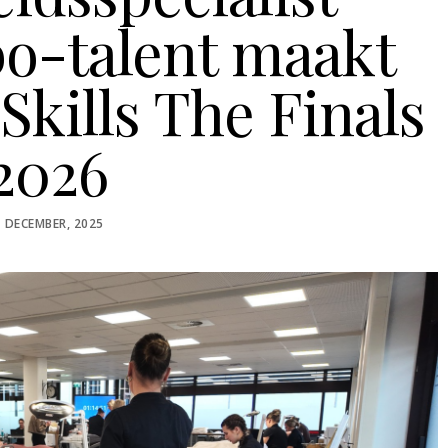
o-talent maakt
Skills The Finals
2026
OSTED
1 DECEMBER, 2025
N