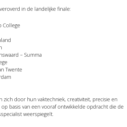
overd in de landelijke finale:
p College
nland
n
kenswaard – Summa
lege
van Twente
erdam
ich door hun vaktechniek, creativiteit, precisie en
 op basis van een vooraf ontwikkelde opdracht die de
pecialist weerspiegelt.