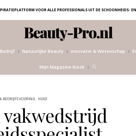
NSPIRATIEPLATFORM VOOR ALLE PROFESSIONALS UIT DE SCHOONHEIDS- E
Beauty-Pro.nl
Bedrijf
Natuurlijke Beauty
Innovatie & Wetenschap
E
Mijn Magazine Kiosk
& BEDRIJFSVOERING
HUID
n vakwedstrijd
idsspecialist