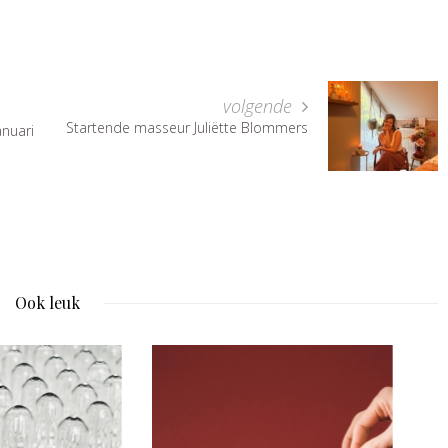
volgende
Startende masseur Juliëtte Blommers
anuari
Ook leuk