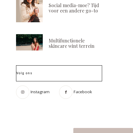
Social media-moe? Tijd
voor een andere go-to
Multifunctionele
skincare wint terrein
Volg ons
Show your best results!
Ahmet Turk
By Brigitte Hogervorst
lanceert
consumentenpl
POSTED
16 APRIL, 2021
Instagram
Facebook
‘No Nonsense B
ON
POSTED
4 DECEMBER, 2
ON