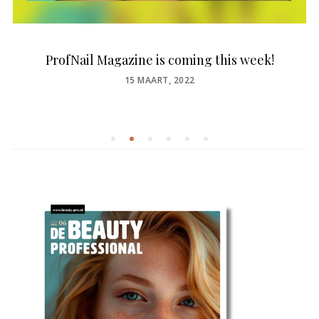
ProfNail Magazine is coming this week!
POSTED
15 MAART, 2022
ON