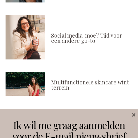
Social media-moe? Tijd voor
een andere go-to
Multifunctionele skincare wint
terrein
×
Volg ons
Ik wil me graag aanmelden
voor de E-mail nieuwsbrief
Instagram
Facebook