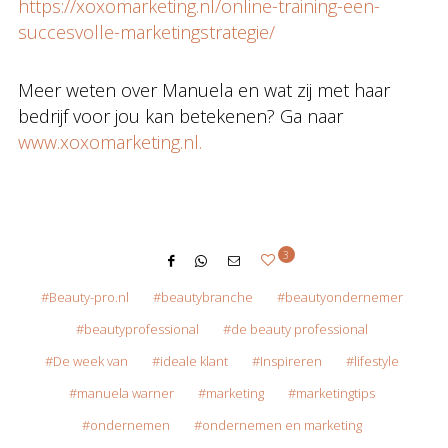
https://xoxomarketing.nl/online-training-een-
succesvolle-marketingstrategie/
Meer weten over Manuela en wat zij met haar
bedrijf voor jou kan betekenen? Ga naar
www.xoxomarketing.nl.
3
Beauty-pro.nl
beautybranche
beautyondernemer
beautyprofessional
de beauty professional
De week van
ideale klant
Inspireren
lifestyle
manuela warner
marketing
marketingtips
ondernemen
ondernemen en marketing