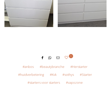
1
anbos
beautybranche
Herstarter
huidverbetering
Kvk
sothys
Starter
starters voor starters
vapozone