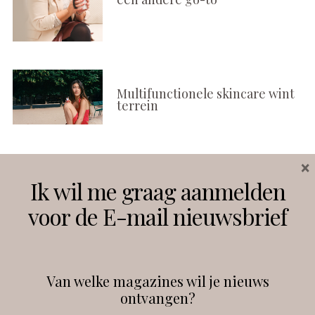
Multifunctionele skincare wint
terrein
×
Volg ons
Ik wil me graag aanmelden
voor de E-mail nieuwsbrief
Instagram
Facebook
Van welke magazines wil je nieuws
ontvangen?
@
debeautyprofessional