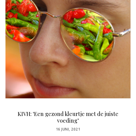
KIVH: ‘Een gezond kleurtje met de juiste
voeding’
POSTED
16 JUNI, 2021
ON