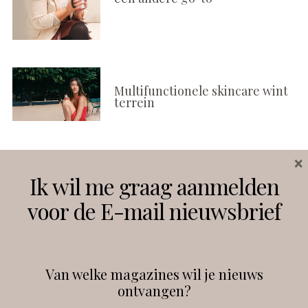
Multifunctionele skincare wint
terrein
×
Volg ons
Ik wil me graag aanmelden
voor de E-mail nieuwsbrief
Instagram
Facebook
Van welke magazines wil je nieuws
ontvangen?
@
debeautyprofessional