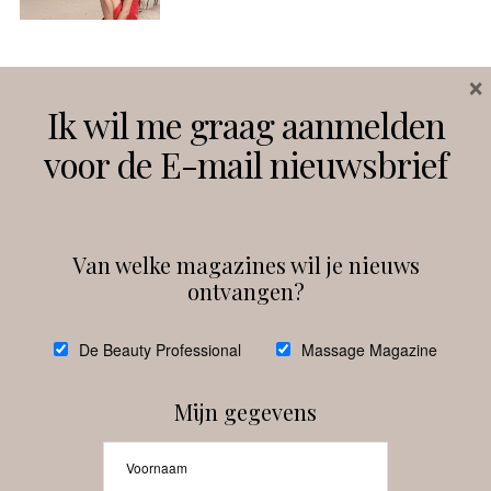
×
Volg ons
Ik wil me graag aanmelden
voor de E-mail nieuwsbrief
Instagram
Facebook
Van welke magazines wil je nieuws
ontvangen?
@
debeautyprofessional
De Beauty Professional
Massage Magazine
Mijn gegevens