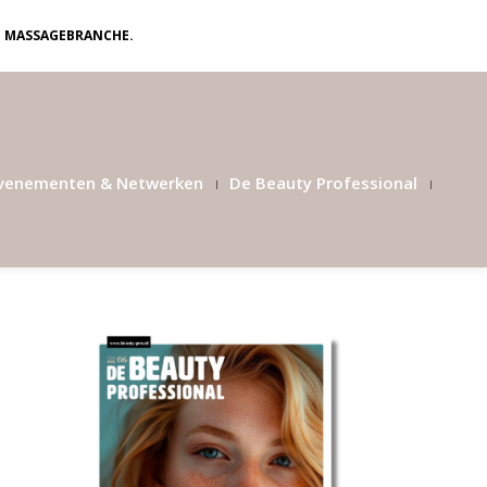
N MASSAGEBRANCHE.
venementen & Netwerken
De Beauty Professional