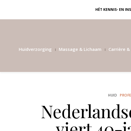
HÉT KENNIS- EN I
Huidverzorging
Massage & Lichaam
Carrière & 
HUID
PROFE
Nederlands
viert 40-j