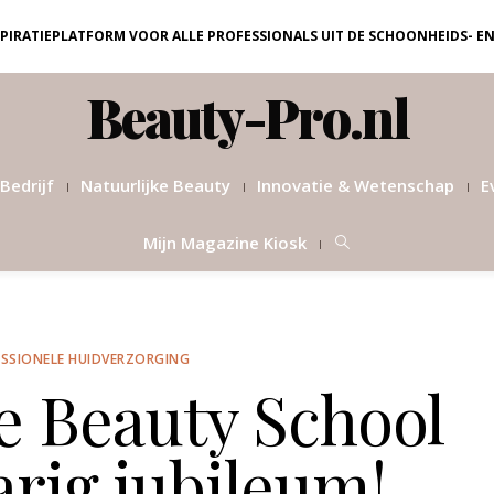
NSPIRATIEPLATFORM VOOR ALLE PROFESSIONALS UIT DE SCHOONHEIDS- E
Beauty-Pro.nl
Bedrijf
Natuurlijke Beauty
Innovatie & Wetenschap
E
Mijn Magazine Kiosk
SSIONELE HUIDVERZORGING
e Beauty School
arig jubileum!