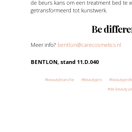
de beurs kans om een treatment bed te winn
getransformeerd tot kunstwerk.
Be differ
Meer info?
bentlon@carecosmetics.nl
BENTLON, stand 11.D.040
beautybranche
Beautypro
beautyprof
de beauty pr