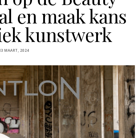
al en maak kans
iek kunstwerk
POSTED
13 MAART, 2024
ON