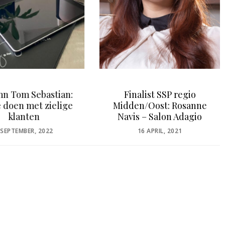
n Tom Sebastian:
Finalist SSP regio
e doen met zielige
Midden/Oost: Rosanne
klanten
Navis – Salon Adagio
OSTED
POSTED
 SEPTEMBER, 2022
16 APRIL, 2021
N
ON