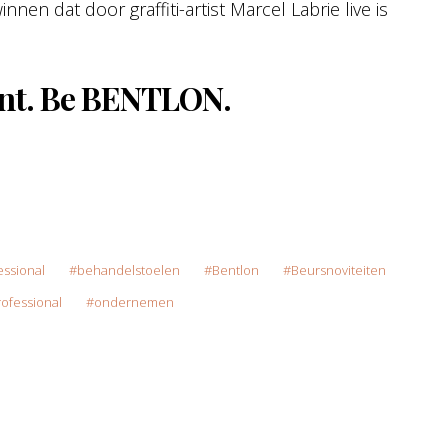
en dat door graffiti-artist Marcel Labrie live is
ent. Be BENTLON.
essional
behandelstoelen
Bentlon
Beursnoviteiten
ofessional
ondernemen