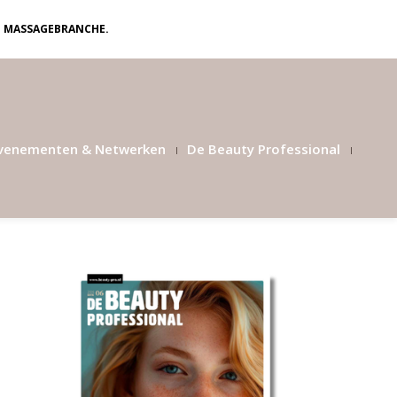
N MASSAGEBRANCHE.
venementen & Netwerken
De Beauty Professional