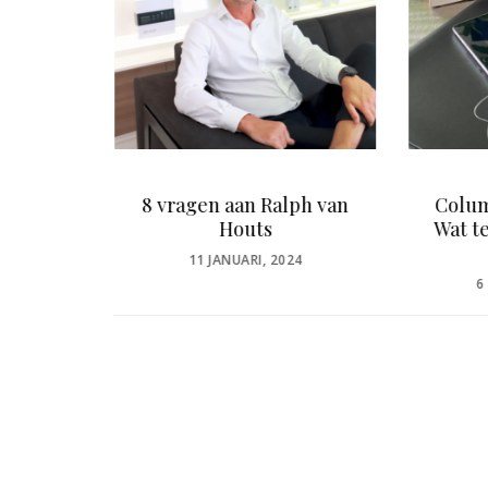
oor het
8 vragen aan Ralph van
Colum
r
Houts
Wat t
POSTED
20
11 JANUARI, 2024
ON
P
6
O