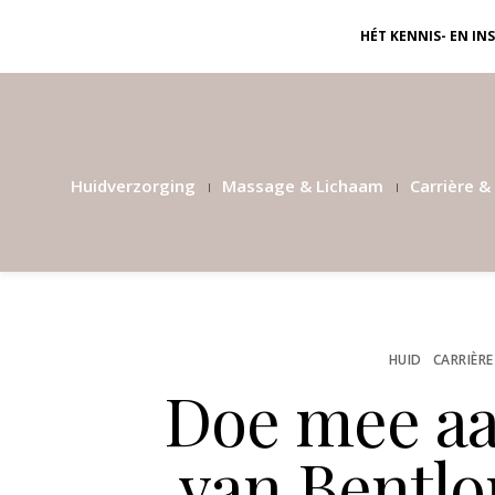
HÉT KENNIS- EN I
Huidverzorging
Massage & Lichaam
Carrière & 
HUID
CARRIÈRE
Doe mee aa
van Bentlo