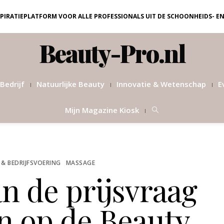
NSPIRATIEPLATFORM VOOR ALLE PROFESSIONALS UIT DE SCHOONHEIDS- E
Beauty-Pro.nl
Bedrijf
Natuurlijke Beauty
Innovatie & Wetenschap
E
Mijn Magazine Kiosk
 & BEDRIJFSVOERING
MASSAGE
n de prijsvraag
n op de Beauty