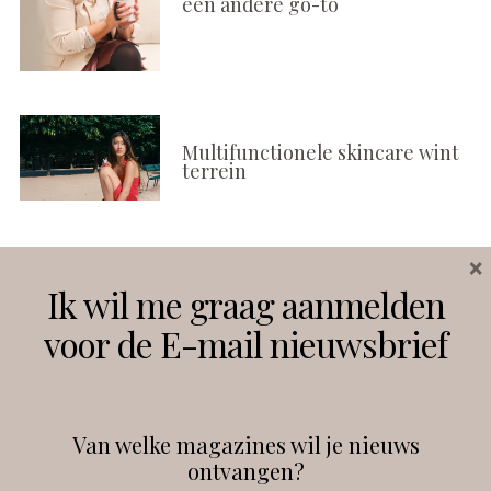
een andere go-to
Multifunctionele skincare wint
terrein
×
Volg ons
Ik wil me graag aanmelden
voor de E-mail nieuwsbrief
Instagram
Facebook
Van welke magazines wil je nieuws
ontvangen?
@
debeautyprofessional