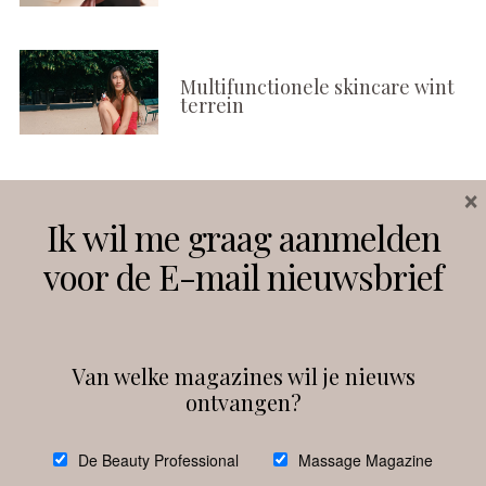
Multifunctionele skincare wint
terrein
×
Volg ons
Ik wil me graag aanmelden
voor de E-mail nieuwsbrief
Instagram
Facebook
Van welke magazines wil je nieuws
ontvangen?
@
debeautyprofessional
De Beauty Professional
Massage Magazine