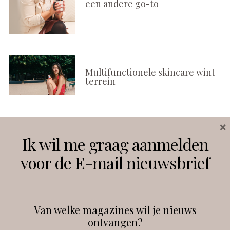
een andere go-to
Multifunctionele skincare wint
terrein
×
Volg ons
Ik wil me graag aanmelden
voor de E-mail nieuwsbrief
Instagram
Facebook
Van welke magazines wil je nieuws
ontvangen?
@
debeautyprofessional