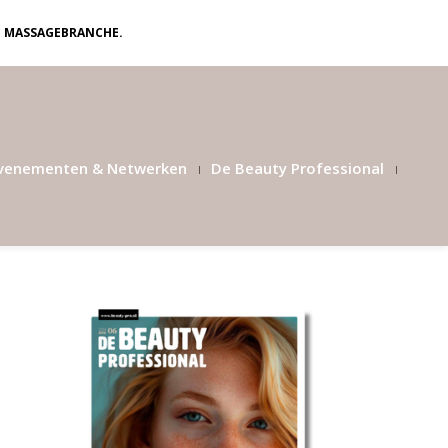
N MASSAGEBRANCHE.
venementen & Netwerken
De Beauty Professional