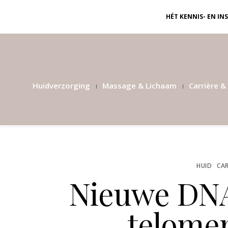
HÉT KENNIS- EN I
Huidverzorging
Massage & Lichaam
Carrière & 
HUID
CAR
Nieuwe DNA
telome