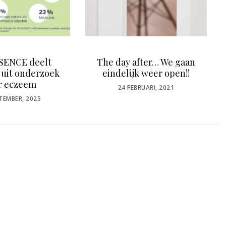
ay after… We gaan
Beauty Award 2025
elijk weer open!!
winnares categorie
salonmedewerker van
OSTED
4 FEBRUARI, 2021
het jaar
ON
POSTED
19 MEI, 2025
ON