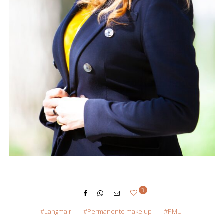
3
Langmair
Permanente make up
PMU