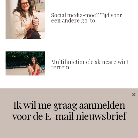
Social media-moe? Tijd voor
een andere go-to
Multifunctionele skincare wint
terrein
×
Volg ons
Ik wil me graag aanmelden
voor de E-mail nieuwsbrief
Instagram
Facebook