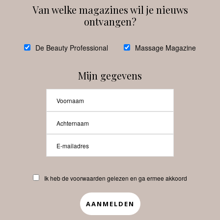
Van welke magazines wil je nieuws
ontvangen?
@
debeautyprofessional
De Beauty Professional
Massage Magazine
Mijn gegevens
Laat meer posts zien
Beauty-Pro.nl
Ik heb de voorwaarden gelezen en ga ermee akkoord
Vacatures
Abonneren
Contact
Privacyverklaring
APP
Copyrights © 2025 Beauty Pro. All Rights Reserved.