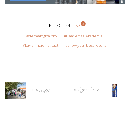
0
dermalogica pro
Haarlemse Akademie
Lavish huidinstituut
show your best results
volgende
vorige