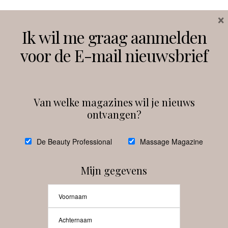
×
Volg ons
Ik wil me graag aanmelden
voor de E-mail nieuwsbrief
Instagram
Facebook
Van welke magazines wil je nieuws
ontvangen?
@
debeautyprofessional
De Beauty Professional
Massage Magazine
Mijn gegevens
Laat meer posts zien