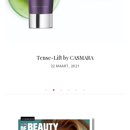
Tense-Lift by CASMARA
POSTED
22 MAART, 2021
ON