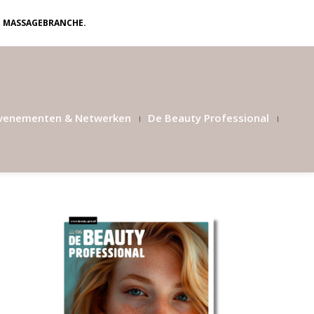
N MASSAGEBRANCHE.
venementen & Netwerken
De Beauty Professional