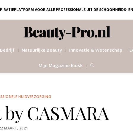
NSPIRATIEPLATFORM VOOR ALLE PROFESSIONALS UIT DE SCHOONHEIDS- E
Beauty-Pro.nl
Bedrijf
Natuurlijke Beauty
Innovatie & Wetenschap
E
Mijn Magazine Kiosk
SSIONELE HUIDVERZORGING
ft by CASMARA
POSTED
22 MAART, 2021
ON