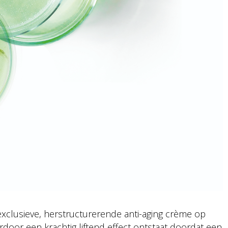
xclusieve, herstructurerende anti-aging crème op
rdoor een krachtig liftend effect ontstaat doordat een