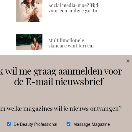
ON
ON
Social media-moe? Tijd
voor een andere go-to
Multifunctionele
skincare wint terrein
×
k wil me graag aanmelden voor
Volg ons
de E-mail nieuwsbrief
Instagram
Facebook
an welke magazines wil je nieuws ontvangen?
Follow on Instagram
De Beauty Professional
Massage Magazine