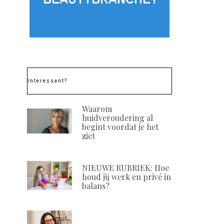
Interessant?
Waarom
huidveroudering al
begint voordat je het
ziet
NIEUWE RUBRIEK: Hoe
houd jij werk en privé in
balans?
Gun jij jouw huid het
Eventverslag: P
allerbeste?
Beauty Cli
POSTED
POSTED
21 MEI, 2024
4 NOVEMBER, 2