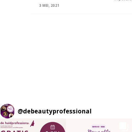
ON
8
@
debeautyprofessional