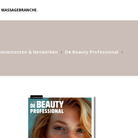
N MASSAGEBRANCHE.
venementen & Netwerken
De Beauty Professional