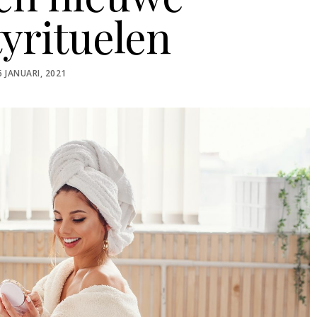
yrituelen
POSTED
6 JANUARI, 2021
ON