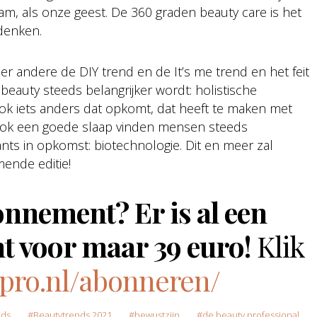
am, als onze geest. De 360 graden beauty care is het
denken.
der andere de DIY trend en de It’s me trend en het feit
eauty steeds belangrijker wordt: holistische
 ook iets anders dat opkomt, dat heeft te maken met
n ook een goede slaap vinden mensen steeds
sants in opkomst: biotechnologie. Dit en meer zal
ende editie!
onnement? Er is al een
t voor maar 39 euro!
Klik
-pro.nl/abonneren/
nds
Beautytrends 2021
bewustzijn
de beauty professional