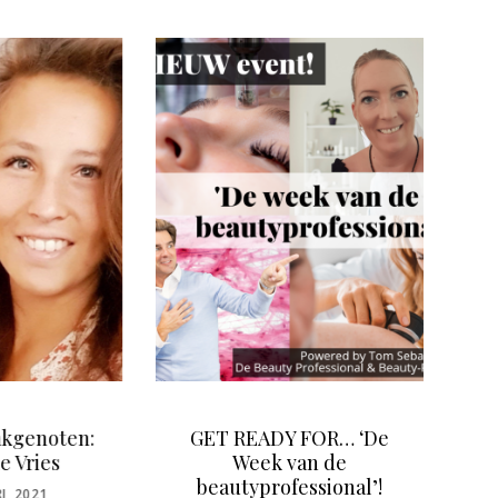
READY FOR… ‘De
Gezichtsdiagnose: lees
Week van de
je klanten
typrofessional’!
POSTED
14 NOVEMBER, 2022