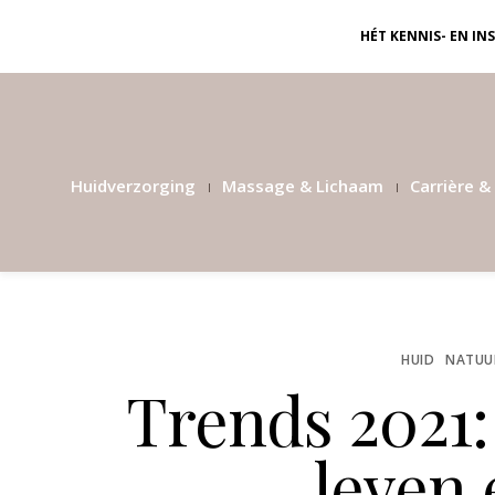
HÉT KENNIS- EN I
Huidverzorging
Massage & Lichaam
Carrière & 
HUID
NATUUR
Trends 2021:
leven