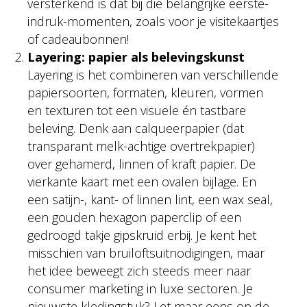
versterkend is dat bij die belangrijke eerste-
indruk-momenten, zoals voor je visitekaartjes
of cadeaubonnen!
Layering: papier als belevingskunst
Layering is het combineren van verschillende
papiersoorten, formaten, kleuren, vormen
en texturen tot een visuele én tastbare
beleving. Denk aan calqueerpapier (dat
transparant melk-achtige overtrekpapier)
over gehamerd, linnen of kraft papier. De
vierkante kaart met een ovalen bijlage. En
een satijn-, kant- of linnen lint, een wax seal,
een gouden hexagon paperclip of een
gedroogd takje gipskruid erbij. Je kent het
misschien van bruiloftsuitnodigingen, maar
het idee beweegt zich steeds meer naar
consumer marketing in luxe sectoren. Je
nieuwste kledingstuk? Let maar eens op de