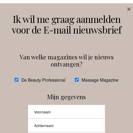
×
Volg ons
Ik wil me graag aanmelden
voor de E-mail nieuwsbrief
Instagram
Facebook
Van welke magazines wil je nieuws
ontvangen?
@
debeautyprofessional
De Beauty Professional
Massage Magazine
Mijn gegevens
Laat meer posts zien