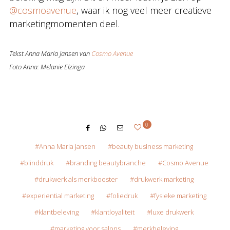
@cosmoavenue
, waar ik nog veel meer creatieve
marketingmomenten deel.
Tekst Anna Maria Jansen van
Cosmo Avenue
Foto Anna: Melanie Elzinga
0
Anna Maria Jansen
beauty business marketing
blinddruk
branding beautybranche
Cosmo Avenue
drukwerk als merkbooster
drukwerk marketing
experiential marketing
foliedruk
fysieke marketing
klantbeleving
klantloyaliteit
luxe drukwerk
marketing voor salons
merkbeleving