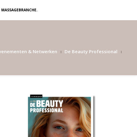
N MASSAGEBRANCHE.
venementen & Netwerken
De Beauty Professional