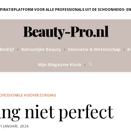
NSPIRATIEPLATFORM VOOR ALLE PROFESSIONALS UIT DE SCHOONHEIDS- E
Beauty-Pro.nl
Bedrijf
Natuurlijke Beauty
Innovatie & Wetenschap
E
Mijn Magazine Kiosk
OFESSIONELE HUIDVERZORGING
ng niet perfect
OSTED
1 JANUARI, 2024
ON