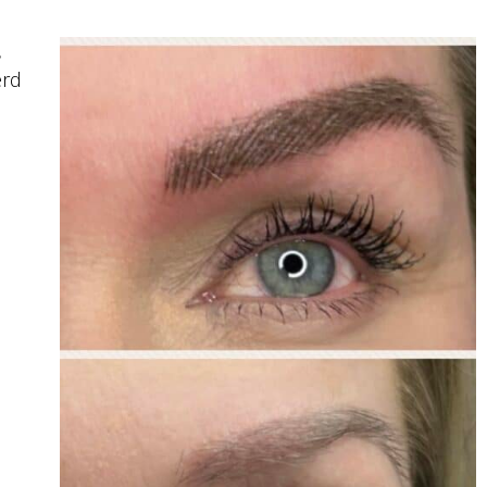
,
erd