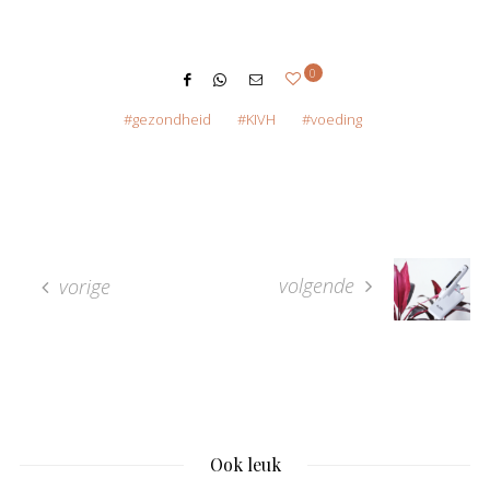
0
gezondheid
KIVH
voeding
volgende
vorige
Ook leuk