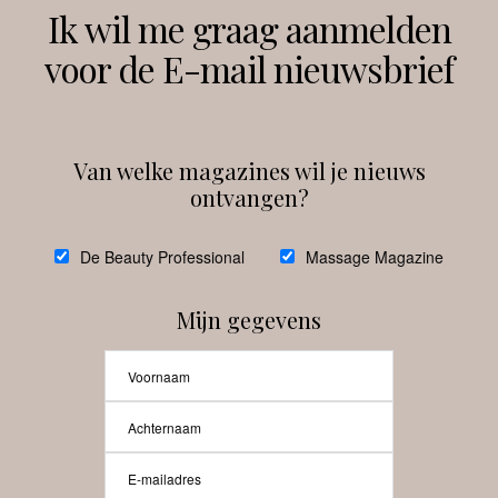
Volg ons
Ik wil me graag aanmelden
voor de E-mail nieuwsbrief
Instagram
Facebook
Van welke magazines wil je nieuws
ontvangen?
@
debeautyprofessional
De Beauty Professional
Massage Magazine
Mijn gegevens
Laat meer posts zien
Beauty-Pro.nl