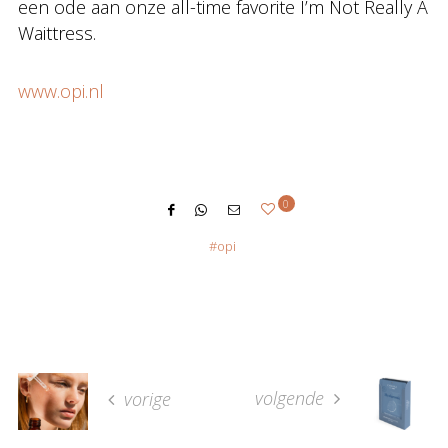
een ode aan onze all-time favorite I’m Not Really A
Waittress.
www.opi.nl
0
opi
volgende
vorige