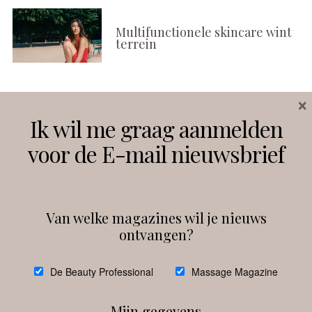
Multifunctionele skincare wint
terrein
×
Volg ons
Ik wil me graag aanmelden
voor de E-mail nieuwsbrief
Instagram
Facebook
Van welke magazines wil je nieuws
ontvangen?
@
debeautyprofessional
De Beauty Professional
Massage Magazine
Mijn gegevens