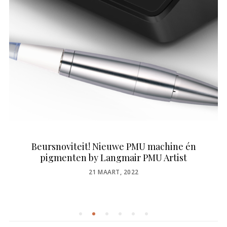
Beursnoviteit! Nieuwe PMU machine én
pigmenten by Langmair PMU Artist
POSTED
21 MAART, 2022
ON