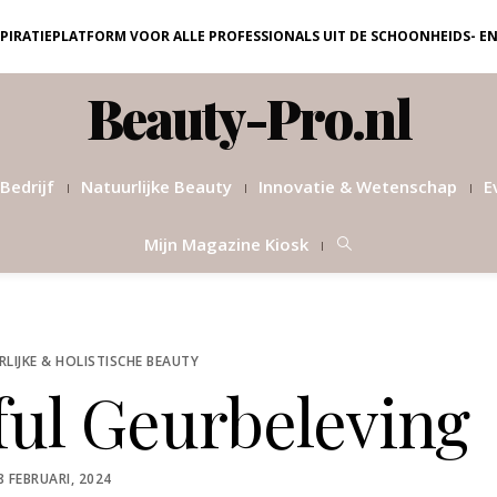
NSPIRATIEPLATFORM VOOR ALLE PROFESSIONALS UIT DE SCHOONHEIDS- E
Beauty-Pro.nl
Bedrijf
Natuurlijke Beauty
Innovatie & Wetenschap
E
Mijn Magazine Kiosk
LIJKE & HOLISTISCHE BEAUTY
ul Geurbeleving
OSTED
8 FEBRUARI, 2024
N