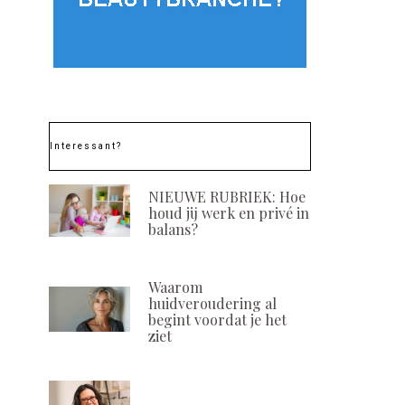
Plasma – de
Vier het Jaarein
lymfedrainage in een
Exclusieve Geu
Potje
RBL
POSTED
POSTED
13 FEBRUARI, 2026
13 DECEMBER, 
ON
ON
Interessant?
NIEUWE RUBRIEK: Hoe
houd jij werk en privé in
balans?
Waarom
huidveroudering al
begint voordat je het
ziet