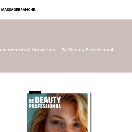
N MASSAGEBRANCHE.
venementen & Netwerken
De Beauty Professional