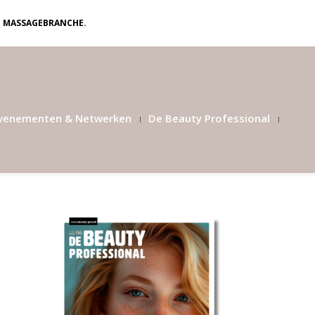
N MASSAGEBRANCHE.
venementen & Netwerken
De Beauty Professional