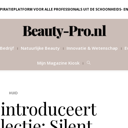
NSPIRATIEPLATFORM VOOR ALLE PROFESSIONALS UIT DE SCHOONHEIDS- E
Beauty-Pro.nl
Bedrijf
Natuurlijke Beauty
Innovatie & Wetenschap
E
Mijn Magazine Kiosk
HUID
introduceert
ectie: Silent