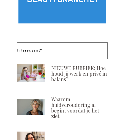
Daily Clarifying Peel by
Malu Wilz Velv
Murad
Shadow & B
POSTED
POSTED
19 NOVEMBER, 2021
29 AUGUSTUS, 
ON
ON
Interessant?
NIEUWE RUBRIEK: Hoe
houd jij werk en privé in
balans?
Waarom
huidveroudering al
begint voordat je het
ziet