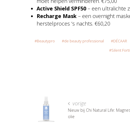
moet helpen verminderen. €75,00
Active Shield SPF50
– een ultralichte 
Recharge Mask
– een overnight maske
herstelproces ‘s nachts. €60,20
Beautypro
de beauty professional
DÉCAAR
Silent Fort
vorige
Nieuw bij Chi Natural Life: Magn
olie