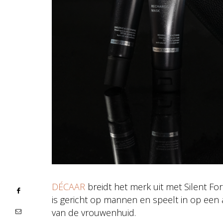
DÉCAAR
breidt het merk uit met Silent Fort
is gericht op mannen en speelt in op een
van de vrouwenhuid.