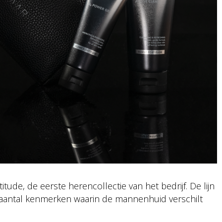
itude, de eerste herencollectie van het bedrijf. De lijn
 aantal kenmerken waarin de mannenhuid verschilt