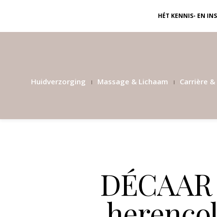
HÉT KENNIS- EN I
Huidverzorging
Massage & Lichaam
Carrière & 
DÉCAAR 
herencoll