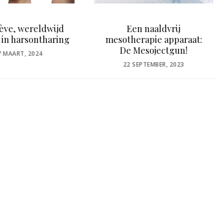
Een naaldvrij
Wellsystem
herapie apparaat:
POSTED
25 APRIL, 2024
 Mesojectgun!
ON
OSTED
 SEPTEMBER, 2023
N