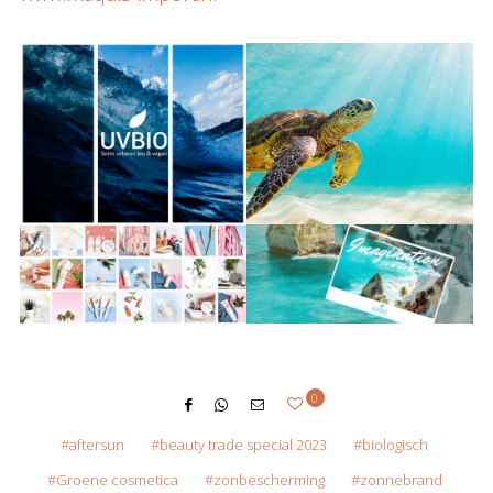
0
aftersun
beauty trade special 2023
biologisch
Groene cosmetica
zonbescherming
zonnebrand