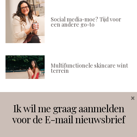
Social media-moe? Tijd voor
een andere go-to
Multifunctionele skincare wint
terrein
×
Volg ons
Ik wil me graag aanmelden
voor de E-mail nieuwsbrief
Instagram
Facebook