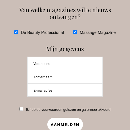
Van welke magazines wil je nieuws
ontvangen?
@
debeautyprofessional
De Beauty Professional
Massage Magazine
Mijn gegevens
Laat meer posts zien
Beauty-Pro.nl
Ik heb de voorwaarden gelezen en ga ermee akkoord
Vacatures
Abonneren
Contact
Privacyverklaring
APP