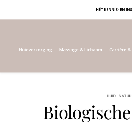
HÉT KENNIS- EN I
Huidverzorging
Massage & Lichaam
Carrière & 
HUID
NATUUR
Biologische