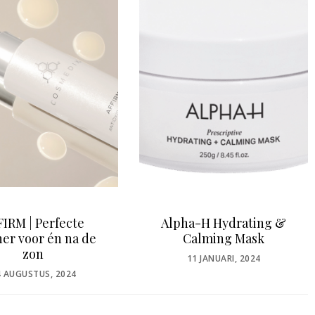
FIRM | Perfecte
Alpha-H Hydrating &
ner voor én na de
Calming Mask
zon
POSTED
11 JANUARI, 2024
ON
OSTED
4 AUGUSTUS, 2024
N