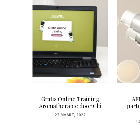
 by
Gratis Online Training
AF
ia
Aromatherapie door Chi
part
POSTED
22
23 MAART, 2022
ON
P
1
O