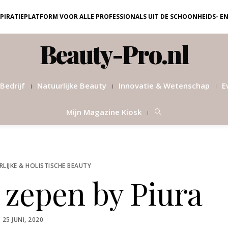
NSPIRATIEPLATFORM VOOR ALLE PROFESSIONALS UIT DE SCHOONHEIDS- E
Beauty-Pro.nl
Bedrijf
Natuurlijke Beauty
Innovatie & Wetenschap
E
Mijn Magazine Kiosk
LIJKE & HOLISTISCHE BEAUTY
 zepen by Piura
POSTED
25 JUNI, 2020
ON