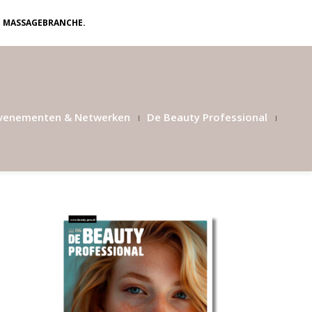
N MASSAGEBRANCHE.
venementen & Netwerken
De Beauty Professional