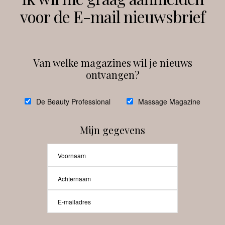
voor de E-mail nieuwsbrief
Instagram
Facebook
Van welke magazines wil je nieuws
ontvangen?
@
debeautyprofessional
De Beauty Professional
Massage Magazine
Mijn gegevens
Laat meer posts zien
Beauty-Pro.nl