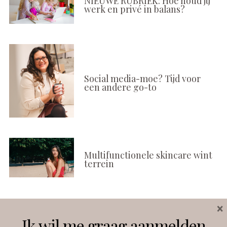
NIEUWE RUBRIEK: Hoe houd jij
werk en privé in balans?
Social media-moe? Tijd voor
een andere go-to
Multifunctionele skincare wint
terrein
×
Volg ons
Ik wil me graag aanmelden