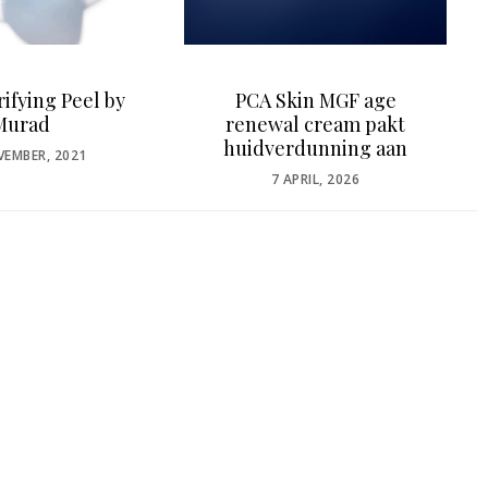
A Skin MGF age
Perfect (GNX) stralende
ewal cream pakt
jeugd booster
dverdunning aan
POSTED
24 JULI, 2024
ON
POSTED
7 APRIL, 2026
ON