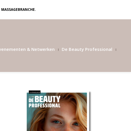
N MASSAGEBRANCHE.
venementen & Netwerken
De Beauty Professional