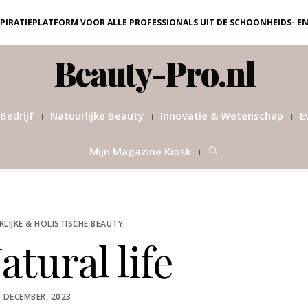
NSPIRATIEPLATFORM VOOR ALLE PROFESSIONALS UIT DE SCHOONHEIDS- E
Beauty-Pro.nl
Bedrijf
Natuurlijke Beauty
Innovatie & Wetenschap
E
Mijn Magazine Kiosk
LIJKE & HOLISTISCHE BEAUTY
tural life
OSTED
5 DECEMBER, 2023
N