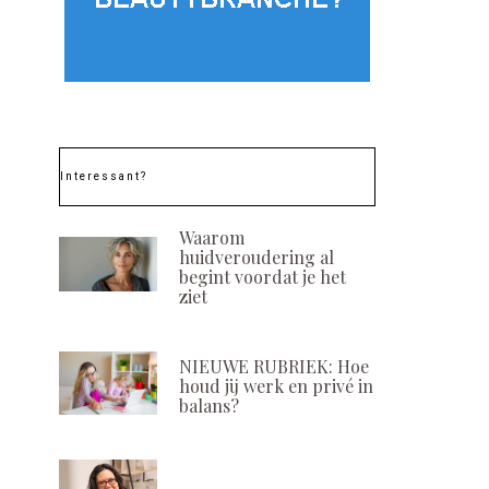
De Wikkelcare®
Pigment Boo
ontstresswikkel
Complex by D
POSTED
POSTED
23 MAART, 2022
8 SEPTEMBER, 
ON
ON
Interessant?
Waarom
huidveroudering al
begint voordat je het
ziet
NIEUWE RUBRIEK: Hoe
houd jij werk en privé in
balans?