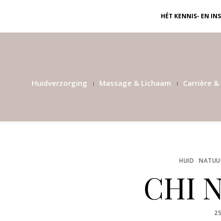
HÉT KENNIS- EN I
Huidverzorging
Massage & Lichaam
Carrière & 
HUID
NATUUR
CHI Na
P
2
O