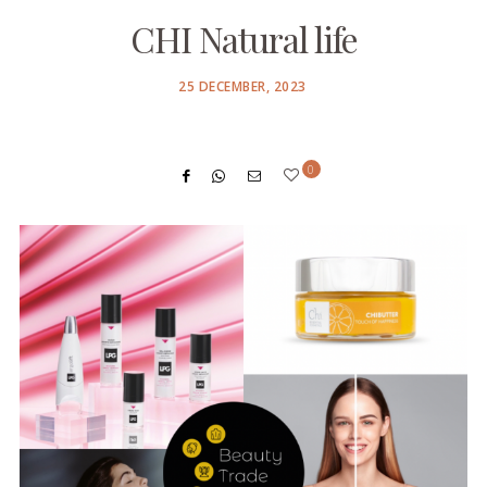
CHI Natural life
POSTED
25 DECEMBER, 2023
ON
0