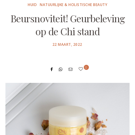
HUID
NATUURLIJKE & HOLISTISCHE BEAUTY
Beursnoviteit! Geurbeleving
op de Chi stand
POSTED
22 MAART, 2022
ON
0