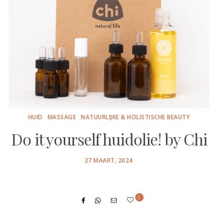
HUID
MASSAGE
NATUURLIJKE & HOLISTISCHE BEAUTY
Do it yourself huidolie! by Chi
POSTED
27 MAART, 2024
ON
0