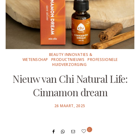
BEAUTY INNOVATIES &
WETENSCHAP
PRODUCTNIEUWS
PROFESSIONELE
HUIDVERZORGING
Nieuw van Chi Natural Life:
Cinnamon dream
POSTED
26 MAART, 2025
ON
0