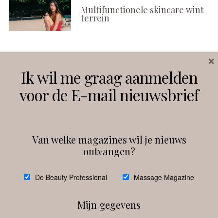
Multifunctionele skincare wint
terrein
×
Volg ons
Ik wil me graag aanmelden
voor de E-mail nieuwsbrief
Instagram
Facebook
Van welke magazines wil je nieuws
ontvangen?
@
debeautyprofessional
De Beauty Professional
Massage Magazine
Mijn gegevens