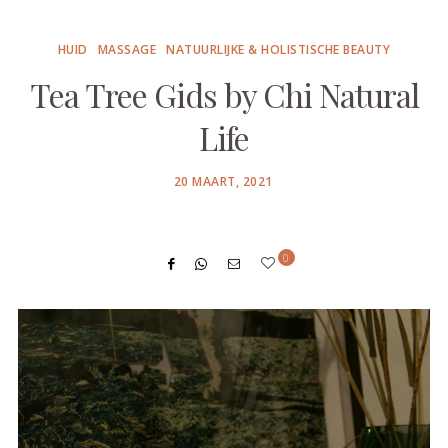
HUID
MASSAGE
NATUURLIJKE & HOLISTISCHE BEAUTY
Tea Tree Gids by Chi Natural
Life
POSTED
20 MAART, 2021
ON
0