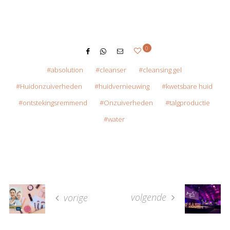
0
absolution
cleanser
cleansing gel
Huidonzuiverheden
huidvernieuwing
kwetsbare huid
ontstekingsremmend
Onzuiverheden
talgproductie
water
volgende
vorige