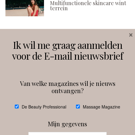
Multifunctionele skincare wint
terrein
×
Volg ons
Ik wil me graag aanmelden
voor de E-mail nieuwsbrief
Instagram
Facebook
Van welke magazines wil je nieuws
ontvangen?
@
debeautyprofessional
De Beauty Professional
Massage Magazine
Mijn gegevens