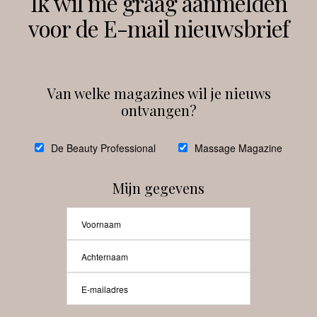
Ik wil me graag aanmelden
voor de E-mail nieuwsbrief
Instagram
Facebook
Van welke magazines wil je nieuws
ontvangen?
@
debeautyprofessional
De Beauty Professional
Massage Magazine
Mijn gegevens
Laat meer posts zien
Beauty-Pro.nl