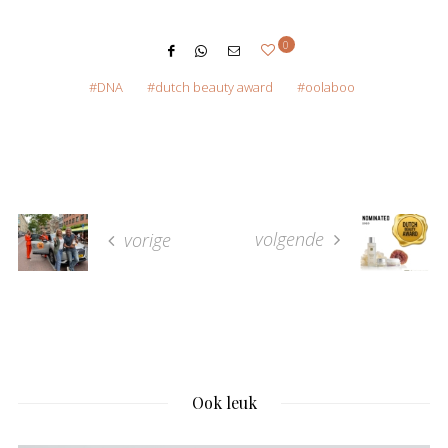
0
DNA
dutch beauty award
oolaboo
volgende
vorige
Ook leuk