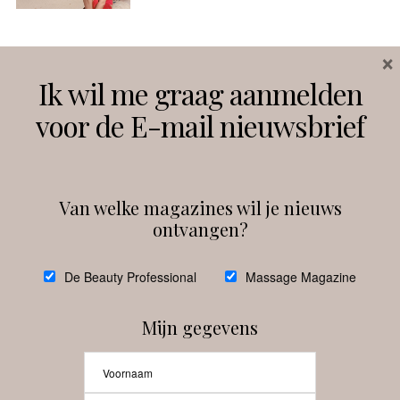
×
Volg ons
Ik wil me graag aanmelden
voor de E-mail nieuwsbrief
Instagram
Facebook
Van welke magazines wil je nieuws
ontvangen?
@
debeautyprofessional
De Beauty Professional
Massage Magazine
Mijn gegevens