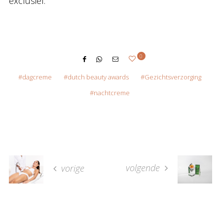
exclusief.”
0
dagcreme
dutch beauty awards
Gezichtsverzorging
nachtcreme
volgende
vorige