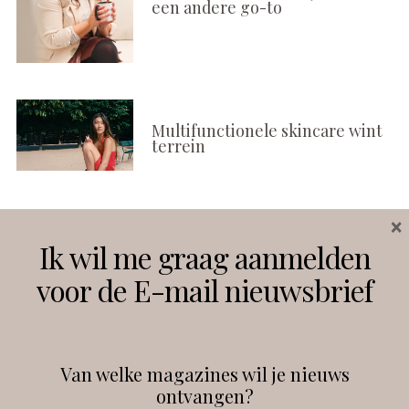
een andere go-to
Multifunctionele skincare wint
terrein
×
Volg ons
Ik wil me graag aanmelden
voor de E-mail nieuwsbrief
Instagram
Facebook
Van welke magazines wil je nieuws
ontvangen?
@
debeautyprofessional