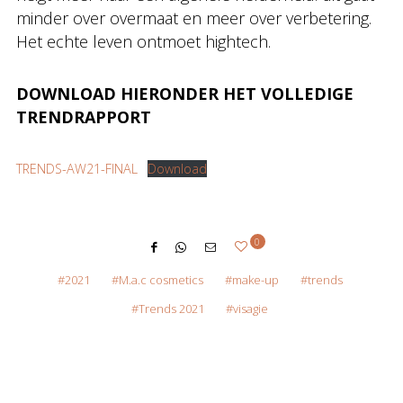
minder over overmaat en meer over verbetering.
Het echte leven ontmoet hightech.
DOWNLOAD HIERONDER HET VOLLEDIGE
TRENDRAPPORT
TRENDS-AW21-FINAL
Download
0
2021
M.a.c cosmetics
make-up
trends
Trends 2021
visagie