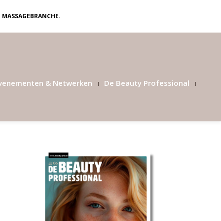
N MASSAGEBRANCHE.
venementen & Netwerken
De Beauty Professional