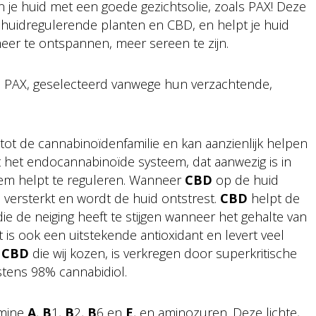
en je huid met een goede gezichtsolie, zoals PAX! Deze
huidregulerende planten en CBD, en helpt je huid
meer te ontspannen, meer sereen te zijn.
 PAX, geselecteerd vanwege hun verzachtende,
tot de cannabinoïdenfamilie en kan aanzienlijk helpen
 het endocannabinoïde systeem, dat aanwezig is in
em helpt te reguleren. Wanneer
CBD
op de huid
versterkt en wordt de huid ontstrest.
CBD
helpt de
ie de neiging heeft te stijgen wanneer het gehalte van
is ook een uitstekende antioxidant en levert veel
e
CBD
die wij kozen, is verkregen door superkritische
tens 98% cannabidiol.
amine
A
,
B
1,
B
2,
B
6 en
E
, en aminozuren. Deze lichte,