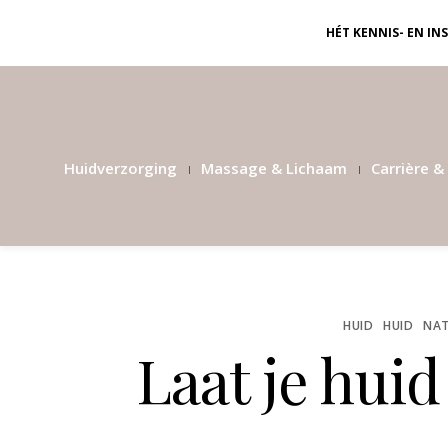
HÉT KENNIS- EN I
Huidverzorging
Massage & Lichaam
Carrière & 
HUID
HUID
NAT
Laat je huid