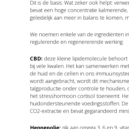
Dit is de basis. Wat zeker ook helpt: verw
bevat een hoge concentratie kalmerende, 
geleidelijk aan meer in balans te komen, 
We noemen enkele van de ingrediënten in
regulerende en regenererende werking.
CBD:
deze kleine lipidemolecule behoort 
bij vele kwalen. Het kan samenwerken met
de huid en de cellen in ons immuunsyste
wordt aangebracht, wordt dit mechanisme 
talgproductie onder controle te houden, d
het stresshormoon cortisol toeneemt. Het 
huidondersteunende voedingsstoffen. D
CO2-extractie en bevat gegarandeerd mins
Hennepolie:
rijk aan omega 3, 6 en 9, vit