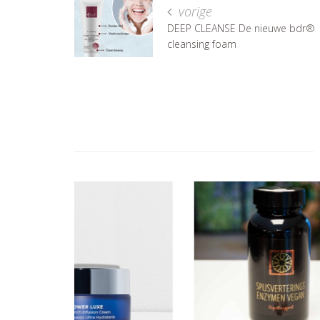
vorige
DEEP CLEANSE De nieuwe bdr®
cleansing foam