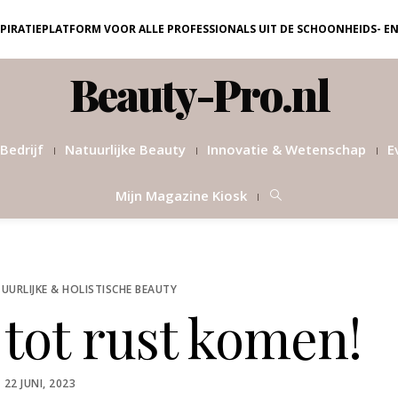
NSPIRATIEPLATFORM VOOR ALLE PROFESSIONALS UIT DE SCHOONHEIDS- E
Beauty-Pro.nl
Bedrijf
Natuurlijke Beauty
Innovatie & Wetenschap
E
Mijn Magazine Kiosk
UURLIJKE & HOLISTISCHE BEAUTY
 tot rust komen!
POSTED
22 JUNI, 2023
ON