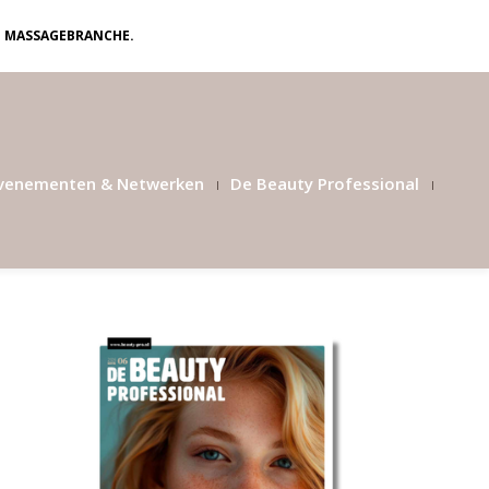
N MASSAGEBRANCHE.
venementen & Netwerken
De Beauty Professional