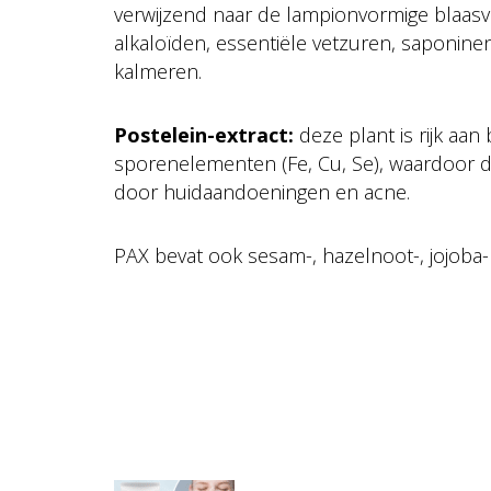
verwijzend naar de lampionvormige blaasvr
alkaloïden, essentiële vetzuren, saponinen 
kalmeren.
Postelein-extract:
deze plant is rijk aa
sporenelementen (Fe, Cu, Se), waardoor d
door huidaandoeningen en acne.
PAX bevat ook sesam-, hazelnoot-, jojoba- e