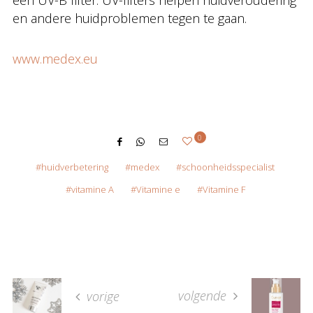
een UV-B filter. UV-filters helpen huidveroudering
en andere huidproblemen tegen te gaan.
www.medex.eu
0
huidverbetering
medex
schoonheidsspecialist
vitamine A
Vitamine e
Vitamine F
volgende
vorige