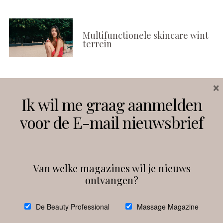
Multifunctionele skincare wint
terrein
×
Volg ons
Ik wil me graag aanmelden
voor de E-mail nieuwsbrief
Instagram
Facebook
Van welke magazines wil je nieuws
ontvangen?
@
debeautyprofessional
De Beauty Professional
Massage Magazine