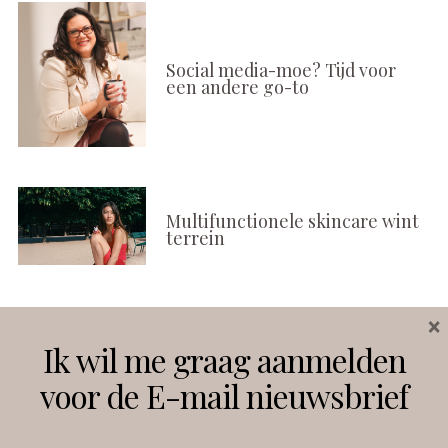
Social media-moe? Tijd voor
een andere go-to
Multifunctionele skincare wint
terrein
×
Volg ons
Ik wil me graag aanmelden
voor de E-mail nieuwsbrief
Instagram
Facebook