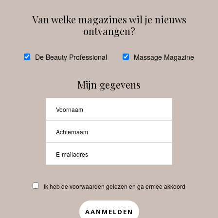
Van welke magazines wil je nieuws
ontvangen?
@
debeautyprofessional
De Beauty Professional
Massage Magazine
Mijn gegevens
Laat meer posts zien
Beauty-Pro.nl
Ik heb de voorwaarden gelezen en ga ermee akkoord
Vacatures
Abonneren
Contact
Privacyverklaring
APP