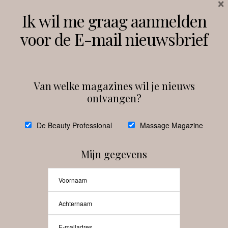
×
Volg ons
Ik wil me graag aanmelden
voor de E-mail nieuwsbrief
Instagram
Facebook
Van welke magazines wil je nieuws
ontvangen?
@
debeautyprofessional
De Beauty Professional
Massage Magazine
Mijn gegevens
Laat meer posts zien