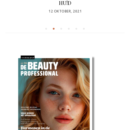
HU!D
POSTED
12 OKTOBER, 2021
ON