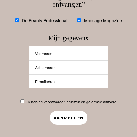
ontvangen?
@
debeautyprofessional
De Beauty Professional
Massage Magazine
Mijn gegevens
Laat meer posts zien
Beauty-Pro.nl
Ik heb de voorwaarden gelezen en ga ermee akkoord
Vacatures
Abonneren
Contact
Privacyverklaring
APP
Copyrights © 2025 Beauty Pro. All Rights Reserved.