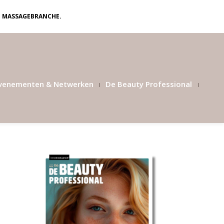
N MASSAGEBRANCHE.
venementen & Netwerken
De Beauty Professional