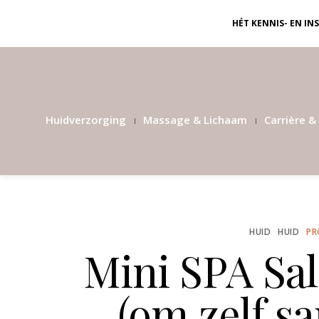
HÉT KENNIS- EN I
Huidverzorging
Massage & Lichaam
Carrière & 
HUID
HUID
PR
Mini SPA Sal
(om zelf sa