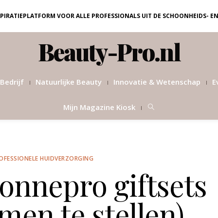
NSPIRATIEPLATFORM VOOR ALLE PROFESSIONALS UIT DE SCHOONHEIDS- E
Beauty-Pro.nl
Bedrijf
Natuurlijke Beauty
Innovatie & Wetenschap
E
Mijn Magazine Kiosk
OFESSIONELE HUIDVERZORGING
onnepro giftsets
men te stellen)