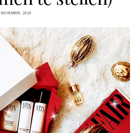
STED
 NOVEMBER, 2020
N