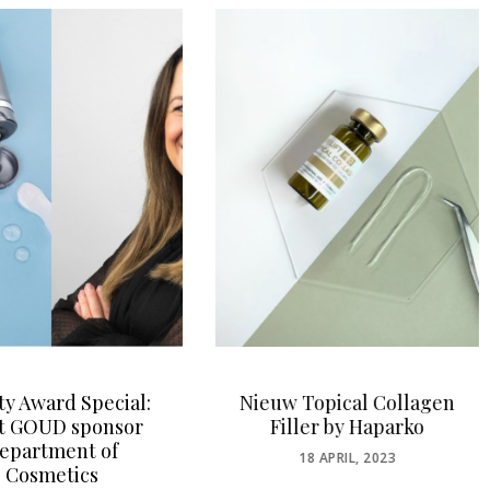
 Topical Collagen
Redactie blog:
ller by Haparko
Onzekerheid. Gaan we
een harde lockdown
POSTED
18 APRIL, 2023
krijgen?
ON