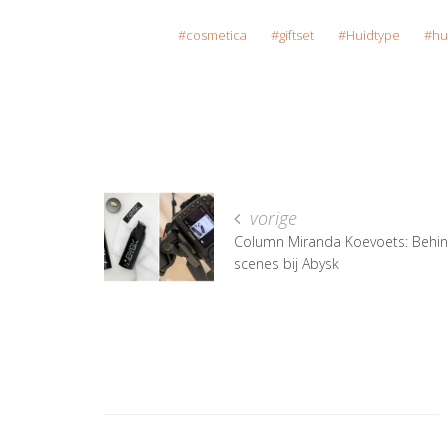
cosmetica
giftset
Huidtype
hu
vorige
Column Miranda Koevoets: Behin
scenes bij Abysk