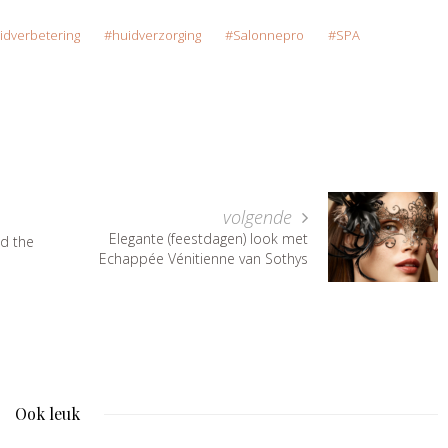
idverbetering
huidverzorging
Salonnepro
SPA
volgende
Elegante (feestdagen) look met
d the
Echappée Vénitienne van Sothys
Ook leuk