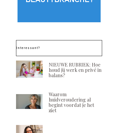
ON
POSTED
11 JULI, 202
ON
Interessant?
NIEUWE RUBRIEK: Hoe
houd jij werk en privé in
balans?
Waarom
huidveroudering al
begint voordat je het
ziet