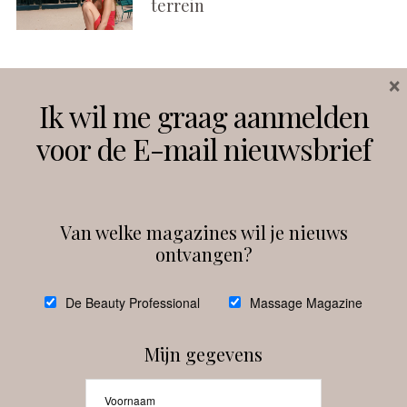
terrein
×
Volg ons
Ik wil me graag aanmelden
voor de E-mail nieuwsbrief
Instagram
Facebook
Van welke magazines wil je nieuws
ontvangen?
@
debeautyprofessional
De Beauty Professional
Massage Magazine
Mijn gegevens