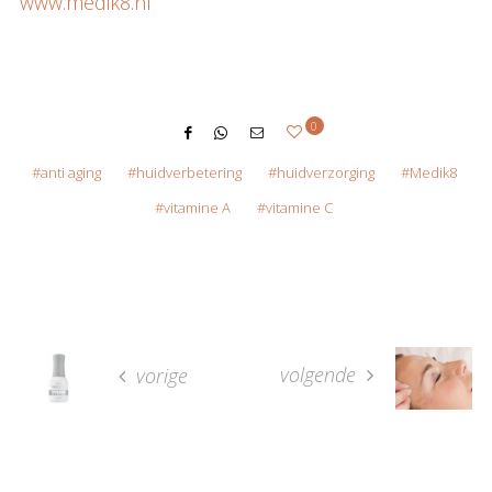
www.medik8.nl
0
anti aging
huidverbetering
huidverzorging
Medik8
vitamine A
vitamine C
volgende
vorige