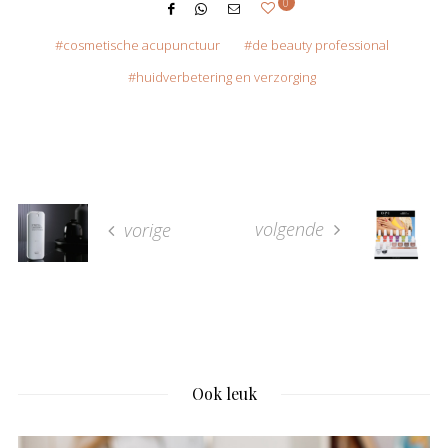
0
cosmetische acupunctuur
de beauty professional
huidverbetering en verzorging
volgende
vorige
Ook leuk