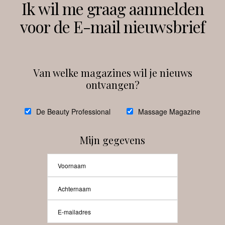
Ik wil me graag aanmelden
voor de E-mail nieuwsbrief
Instagram
Facebook
Van welke magazines wil je nieuws
ontvangen?
@
debeautyprofessional
De Beauty Professional
Massage Magazine
Mijn gegevens
Laat meer posts zien
Beauty-Pro.nl