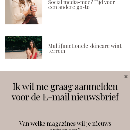
Social media-moe? Tijd voor
een andere go-to
Multifunctionele skincare wint
terrein
×
Volg ons
Ik wil me graag aanmelden
voor de E-mail nieuwsbrief
Instagram
Facebook
Van welke magazines wil je nieuws