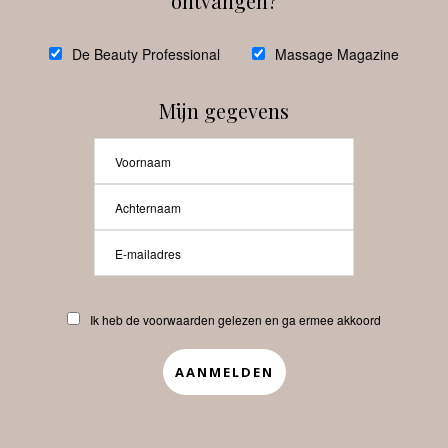
ontvangen?
@
debeautyprofessional
De Beauty Professional
Massage Magazine
Mijn gegevens
Laat meer posts zien
Beauty-Pro.nl
Ik heb de voorwaarden gelezen en ga ermee akkoord
Vacatures
Abonneren
Contact
Privacyverklaring
APP
Copyrights © 2025 Beauty Pro. All Rights Reserved.