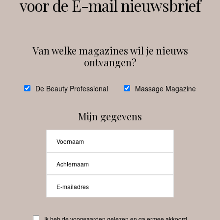
voor de E-mail nieuwsbrief
Instagram
Facebook
Van welke magazines wil je nieuws
ontvangen?
@
debeautyprofessional
De Beauty Professional
Massage Magazine
Mijn gegevens
Laat meer posts zien
Beauty-Pro.nl
Ik heb de voorwaarden gelezen en ga ermee akkoord