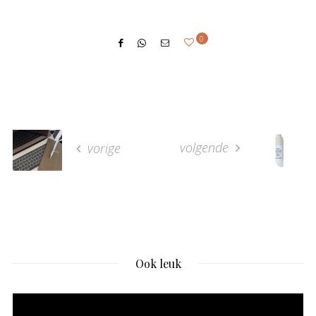
0
volgende
vorige
Ook leuk