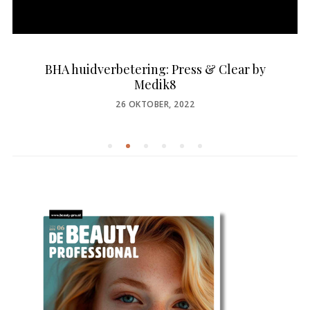
BHA huidverbetering: Press & Clear by
Medik8
POSTED
26 OKTOBER, 2022
ON