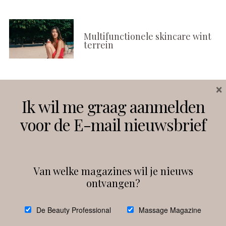
Multifunctionele skincare wint
terrein
×
Volg ons
Ik wil me graag aanmelden
voor de E-mail nieuwsbrief
Instagram
Facebook
Van welke magazines wil je nieuws
ontvangen?
@
debeautyprofessional
De Beauty Professional
Massage Magazine