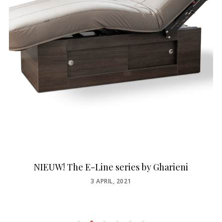
NIEUW! The E-Line series by Gharieni
POSTED
3 APRIL, 2021
ON